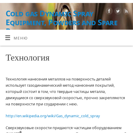
Cold gas Dynamic Spray
Equipment, Powders and Spare
Parts
МЕНЮ
ОБОРУДОВАНИЕ, РАСХОДНЫЕ МАТЕРИАЛЫ И УСЛУГИ
Технология
Технология нанесения металлов на поверхность деталей
использует газодинамический метод нанесения покрытий,
который состоит в том, что твердые частицы металла,
движущиеся со сверхзвуковой скоростью, прочно закрепляются
на поверхности при соударении с нею.
http://en.wikipedia.org/wiki/Gas_dynamic_cold_spray
Сверхзвуковые скорости придаются частицам оборудованием
®