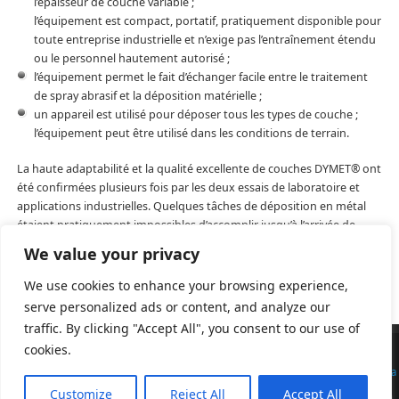
l’épaisseur de couche variable ;
l’équipement est compact, portatif, pratiquement disponible pour
toute entreprise industrielle et n’exige pas l’entraînement étendu
ou le personnel hautement autorisé ;
l’équipement permet le fait d’échanger facile entre le traitement
de spray abrasif et la déposition matérielle ;
un appareil est utilisé pour déposer tous les types de couche ;
l’équipement peut être utilisé dans les conditions de terrain.
La haute adaptabilité et la qualité excellente de couches DYMET® ont
été confirmées plusieurs fois par les deux essais de laboratoire et
applications industrielles. Quelques tâches de déposition en métal
étaient pratiquement impossibles d’accomplir jusqu’à l’arrivée de
technologie de DYMET®.
We value your privacy
We use cookies to enhance your browsing experience,
serve personalized ads or content, and analyze our
traffic. By clicking "Accept All", you consent to our use of
cookies.
Cold gas Dynamic Spray Equipment, Powders and Spare Parts
| Powered by
Mantra
&
WordPress.
Customize
Reject All
Accept All