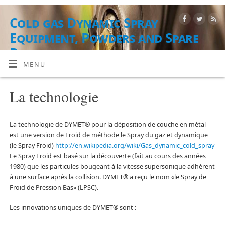
Cold gas Dynamic Spray
Equipment, Powders and Spare
Parts
MENU
ÉQUIPEMENT, MATÉRIEL EN POUDRE ET SERVICES
La technologie
La technologie de DYMET® pour la déposition de couche en métal
est une version de Froid de méthode le Spray du gaz et dynamique
(le Spray Froid)
http://en.wikipedia.org/wiki/Gas_dynamic_cold_spray
Le Spray Froid est basé sur la découverte (fait au cours des années
1980) que les particules bougeant à la vitesse supersonique adhèrent
à une surface après la collision. DYMET® a reçu le nom «le Spray de
Froid de Pression Bas» (LPSC).
Les innovations uniques de DYMET® sont :