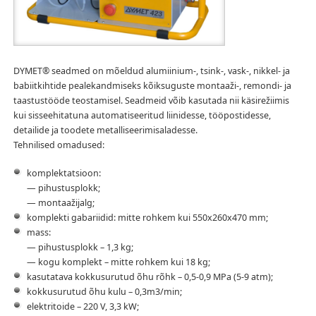
DYMET® seadmed on mõeldud alumiinium-, tsink-, vask-, nikkel- ja
babiitkihtide pealekandmiseks kõiksuguste montaaži-, remondi- ja
taastustööde teostamisel. Seadmeid võib kasutada nii käsirežiimis
kui sisseehitatuna automatiseeritud liinidesse, tööpostidesse,
detailide ja toodete metalliseerimisaladesse.
Tehnilised omadused:
komplektatsioon:
— pihustusplokk;
— montaažijalg;
komplekti gabariidid: mitte rohkem kui 550x260x470 mm;
mass:
— pihustusplokk – 1,3 kg;
— kogu komplekt – mitte rohkem kui 18 kg;
kasutatava kokkusurutud õhu rõhk – 0,5-0,9 MPa (5-9 atm);
kokkusurutud õhu kulu – 0,3m3/min;
elektritoide – 220 V, 3,3 kW;