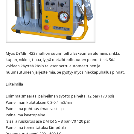
Myös DYMET 423 malli on suunniteltu laskeuman alumiini, sinkki,
kupari, nikkeli, tinaa, lyijyä metalliteollisuuden pinnoitteet. Sitä
voidaan käyttää käsin tai asennettu automaattinen ja
huumautuneen järjestelmiä. Se pystyy myös hiekkapuhallus pinnat.
Eritelmillä
Enimmäismäärää. paineilman syöttö paineita. 12 bar (170 psi)
Paineilman kulutuksen 0,3-0,4 m3/min
Paineilma puhtaus ilman vesi – ja
Paineilma käyttöpaine
(sisällä ruiskutus ase DM45) 5 – 8 bar (70 120 psi)
Paineilma toimintatukia lämpötila
(panos suuttimen) 200 – 600 ° C