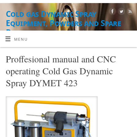
Cold gas Dynamic Spray
Equipment, Powders and Spare
Parts
MENU
JAUHE, LAITTEET, TARVIKKEET JA PALVELUT
Proffesional manual and CNC
operating Cold Gas Dynamic
Spray DYMET 423