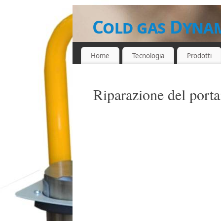
Cold gas Dynam
Parts
Home
Tecnologia
Prodotti
ATTREZZATURE, MATERIALI DI POLVER
Riparazione del porta