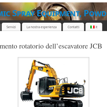
ic Spray Equipment, Powd
Servizi
La nostra esperienza
Contatti
it
E E SERVIZI
mento rotatorio dell’escavatore JCB